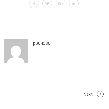
p364580
Portfolio
Next